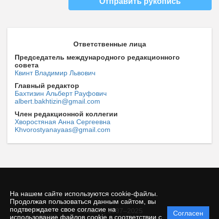
Отправить рукопись
Ответственные лица
Председатель международного редакционного
совета
Квинт Владимир Львович
Главный редактор
Бахтизин Альберт Рауфович
albert.bakhtizin@gmail.com
Член редакционной коллегии
Хворостяная Анна Сергеевна
Khvorostyanayaas@gmail.com
На нашем сайте используются cookie-файлы.
Продолжая пользоваться данным сайтом, вы
подтверждаете свое согласие на
© КемГУ, 1997–2025
Согласен
Политика
использование файлов cookie в соответствии с